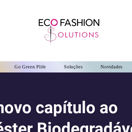
Go Green Plife
Soluções
Novidades
ovo capítulo ao
éster Biodegradáv