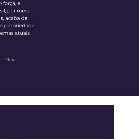
força, e, 
l, por meio 
s, acaba de 
om propriedade 
emas atuais 
Next