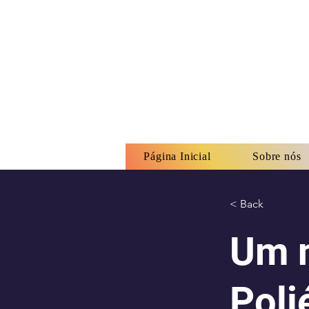
Página Inicial
Sobre nós
< Back
Um n
Poli