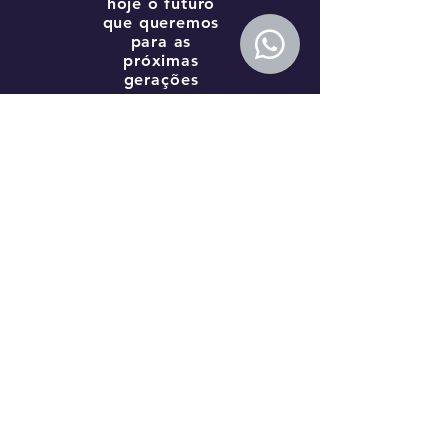
hoje o futuro
que queremos
para as
próximas
gerações
ENDEREÇO
R. Auriverde, 249 - Vila
Independencia,
São Paulo - SP, 04222-000
CONTATO
WhatsApp
+55 21 982442239
Email
ecofashion@ecoventuresbrasil.co
m