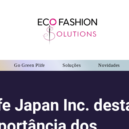
Go Green Plife
Soluções
Novidades
fe Japan Inc. dest
portância dos