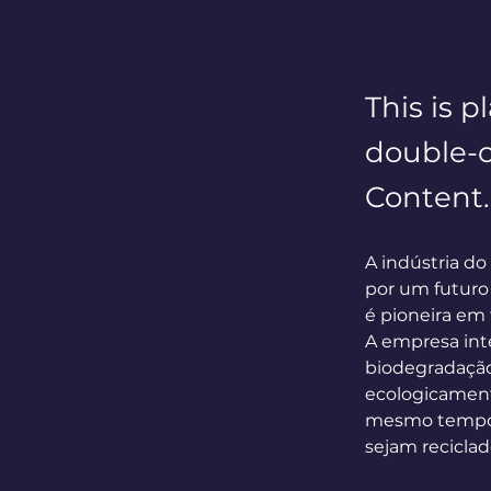
This is p
double-c
Content.
A indústria do
por um futuro 
é pioneira em 
A empresa inte
biodegradação 
ecologicamente
mesmo tempo e
sejam reciclad