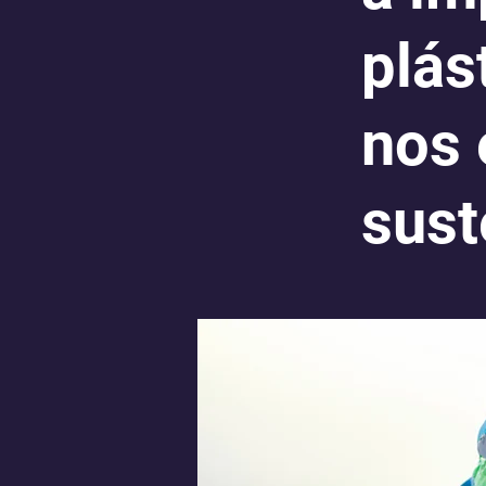
plás
nos 
sust