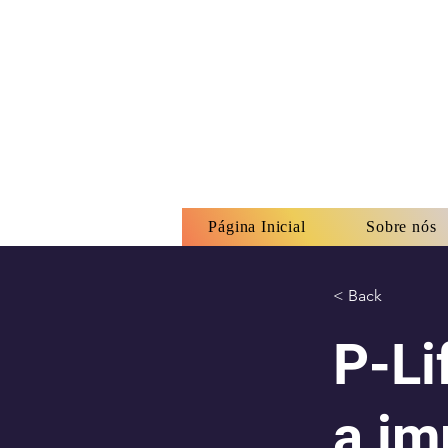
Página Inicial
Sobre nós
< Back
P-Li
a im