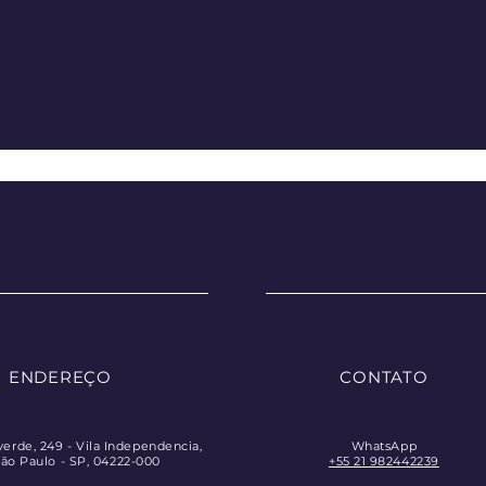
ENDEREÇO
CONTATO
verde, 249 - Vila Independencia,
WhatsApp
ão Paulo - SP, 04222-000
+55 21 982442239