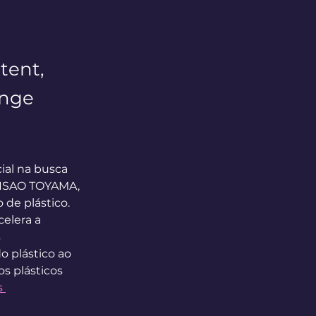
tent,
ange
ial na busca 
O ISAO TOYAMA, 
de plástico. 
elera a 
 
o plástico ao 
 plásticos 
s 